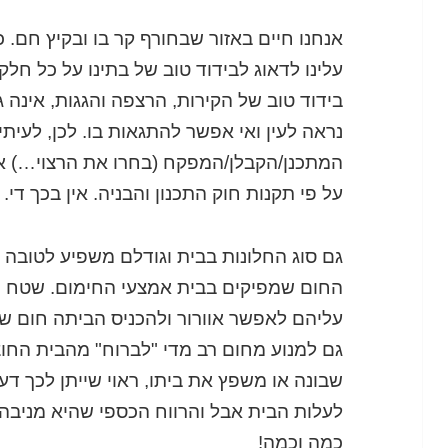
אנחנו חיים באזור שבחורף קר בו ובקיץ חם. כ
עלינו לדאוג לבידוד טוב של בתינו על כל ח
בידוד טוב של הקירות, הרצפה והגגות, אינה ג
נראה לעין ואי אפשר להתגאות בו. לכן, לעי
המתכנן/הקבלן/המפקח (בחרו את הרצוי…) או
על פי תקנות חוק התכנון והבניה. אין בכך די.
גם סוג החלונות בבית וגודלם משפיע לטובה 
החום שמפיקים בבית אמצעי החימום. שטח חל
עליהם לאפשר אוורור ולהכניס הביתה חום שמ
גם למנוע מחום רב מדי "לברוח" מהבית החוצ
שבונה או משפץ את ביתו, ראוי שייתן לכך ד
לעלות הבית אבל והרווח הכספי שהיא מניבה ל
כמה וכמה!